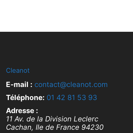
Cleanot
E-mail :
contact@cleanot.com
Téléphone:
01 42 81 53 93
Adresse :
11 Av. de la Division Leclerc
Cachan
,
Ile de France
94230