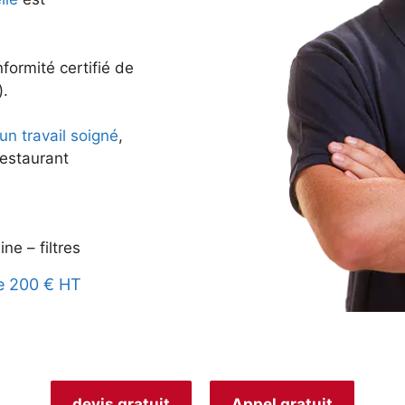
nformité certifié de
).
un travail soigné
,
restaurant
ne – filtres
de 200 € HT
devis gratuit
Appel gratuit